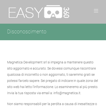
Salta
al
contenuto
Disconoscimento
Magnetica Development srl si impegna a mantenere questo
sito aggiornato e accurato. Se dovessi comunque riscontrare
qualcosa di incorretto o non aggiornato, ti saremmo grati se
potessi farcelo sapere. Sei pregato di indicare in quale zona del
sito web hai letto l'informazione. Lo esamineremo al più presto.
Invia la tua risposta via email a:
info@
magnetica.it
.
Non siamo responsabili per la perdita a causa di inesattezze o